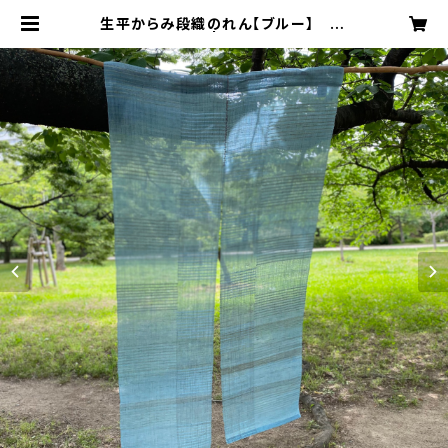
生平からみ段織のれん【ブルー】 12
0丈 | 楽居布