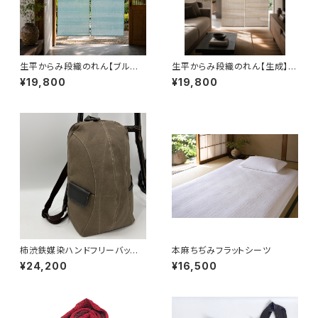
生平からみ段織のれん【ブルー】
生平からみ段織のれん【生成】15
150丈
0丈
¥19,800
¥19,800
柿渋鉄媒染ハンドフリーバッグ
本麻ちぢみフラットシーツ
Ⅲ
¥24,200
¥16,500