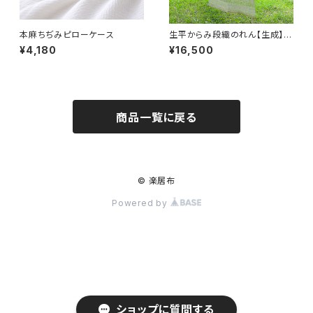
本麻ちぢみピローケース
生平からみ段織のれん【生成】
120丈
¥4,180
¥16,500
商品一覧に戻る
© 楽居布
Powered by
ショップに質問する