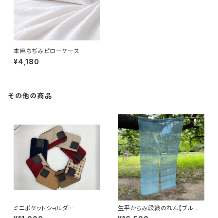
本麻ちぢみピローケース
¥4,180
その他の商品
ミニポケットショルダー
生平からみ段織のれん【ブルー】
120丈